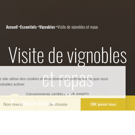
Accueil
Essentiels
Vignobles
Visite de vignobles et repas
Visite de vignobles
et repas
Nos offices de Tourisme
Billetterie
Ici, le vin s’invite toujours sur nos tables ! À
seulement quelques kilomètres de Bordeaux,
il est bien difficile de ne pas saisir l’occasion