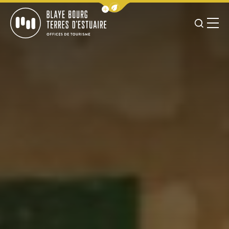
Afficher la barre de navigation 
JE RE
MENU
BLAYE BOURG TERRES D&#039;ESTUAIRE