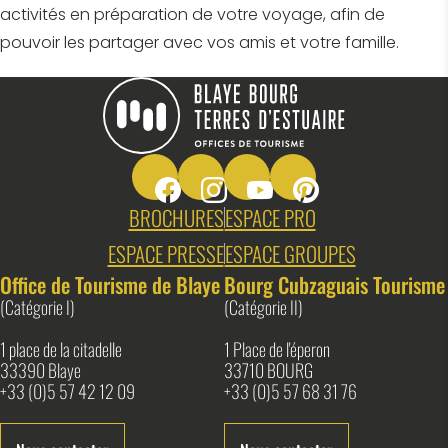
activités en préparation de votre voyage, afin de
pouvoir les partager avec vos amis et votre famille.
Suivez-nous sur Facebook
Suivez-nous sur Instagram
Suivez-nous sur Youtube
Suivez-nous sur Pin
Blaye Bourg Terres d&#039;Estuaire
BROCHURES
ESPACE PRO
ESPACE PRESSE
ESPACE GROUPES
Office de Tourisme de Blaye
Bourg Cubzaguais Tourisme
(Catégorie I)
(Catégorie II)
1 place de la citadelle
1 Place de l'éperon
33390 Blaye
33710 BOURG
+33 (0)5 57 42 12 09
+33 (0)5 57 68 31 76