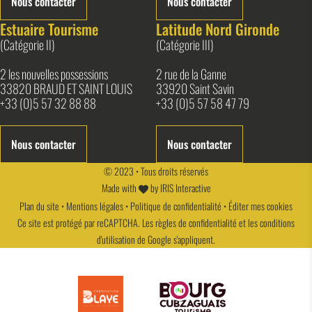
Nous contacter
Nous contacter
Estuaire Tourisme
Latitude Nord Gironde
(Catégorie II)
(Catégorie III)
2 les nouvelles possessions
2 rue de la Ganne
33820 BRAUD ET SAINT LOUIS
33920 Saint Savin
+33 (0)5 57 32 88 88
+33 (0)5 57 58 47 79
Nous contacter
Nous contacter
© 2023 • Tous droits réservés
Made with
by
IRIS Interactive
Plan du site
•
Mentions légales
•
Politique de confidentialité
•
Éditer mes cookies
Ce site est protégé par reCAPTCHA. Les
règles de confidentialité
et les
conditions
d'utilisation
de Google s'appliquent.