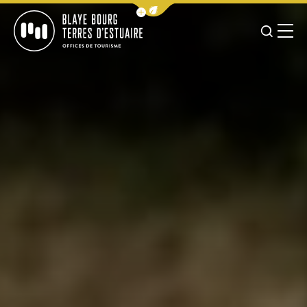
Afficher la barre de navigation 
JE RE
MENU
BLAYE BOURG TERRES D&#039;ESTUAIRE