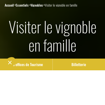
Accueil
Essentiels
Vignobles
Visiter le vignoble en famille
Visiter le vignoble
en famille
Nos offices de Tourisme
Billetterie
Partagez des moments privilégiés en famille
au cœur de nos terres viticoles, où chaque coin
raconte une histoire et chaque activité crée
des souvenirs impérissables !
Sur notre territoire, les occasions de transformer