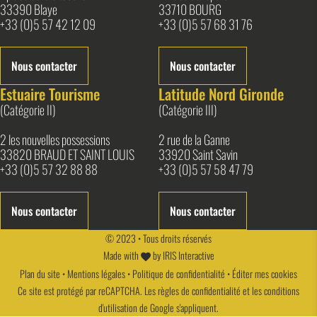
33390 Blaye
33710 BOURG
+33 (0)5 57 42 12 09
+33 (0)5 57 68 31 76
Nous contacter
Nous contacter
Estuaire Tourisme
Latitude Nord Gironde
(Catégorie II)
(Catégorie III)
2 les nouvelles possessions
2 rue de la Ganne
33820 BRAUD ET SAINT LOUIS
33920 Saint Savin
+33 (0)5 57 32 88 88
+33 (0)5 57 58 47 79
Nous contacter
Nous contacter
© 2023 • Tous droits réservés
Made with
by
IRIS Interactive
Plan du site
•
Mentions légales
•
Politique de confidentialité
•
Éditer mes cookies
Ce site est protégé par reCAPTCHA. Les
règles de confidentialité
et les
conditions
d'utilisation
de Google s'appliquent.