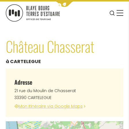
Afficher la barre de navigation 
JE RE
MENU
BLAYE BOURG TERRES D&#039;ESTUAIRE
Château Chasserat
à CARTELEGUE
Adresse
21 rue du Moulin de Chasserat
33390 CARTELEGUE
Mon itinéraire via Google Maps