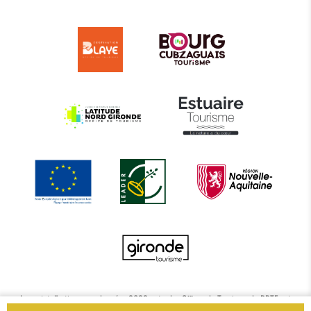
Le projet d’actions coordonnées 2022 entre les Offices de Tourisme de BBTE est