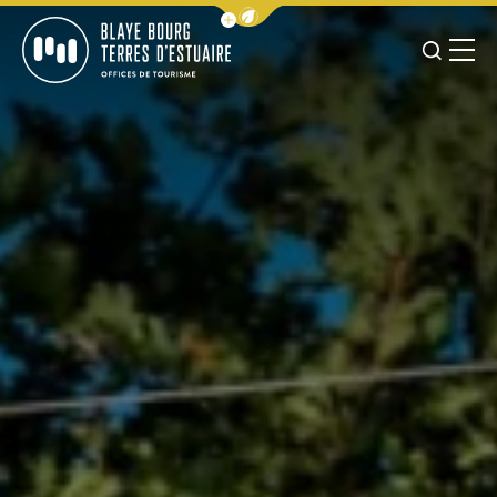
Afficher la barre de navigation 
JE RE
MENU
BLAYE BOURG TERRES D&#039;ESTUAIRE