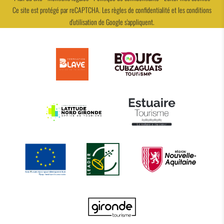
Ce site est protégé par reCAPTCHA. Les
règles de confidentialité
et les
conditions
d'utilisation
de Google s'appliquent.