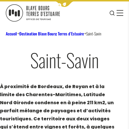
Afficher la barre de navigation 
JE RE
MENU
BLAYE BOURG TERRES D&#039;ESTUAIRE
Accueil
Destination Blaye Bourg Terres d’Estuaire
Saint-Savin
Saint-Savin
À proximité de Bordeaux, de Royan et à la
limite des Charentes-Maritimes, Latitude
Nord Gironde condense en à peine 211 km2, un
parfait mélange de paysages et d’activités
touristiques. Ce territoire aux deux visages
qui s’étend entre vignes et forêts, à quelques