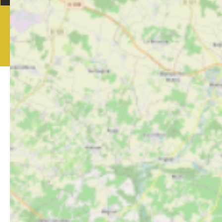
© 2023 • Tous droits réservés
Made with
by
IRIS Interactive
Plan du site
•
Mentions légales
•
Politique de confidentialité
•
Éditer mes cookies
Ce site est protégé par reCAPTCHA. Les
règles de confidentialité
et les
conditions
d'utilisation
de Google s'appliquent.