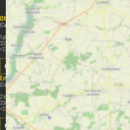
ESPACE PRESSE
ESPACE GROUPES
Office de Tourisme de Blaye
Bourg Cubzaguais Tourisme
(Catégorie I)
(Catégorie II)
1 place de la citadelle
1 Place de l'éperon
33390 Blaye
33710 BOURG
+33 (0)5 57 42 12 09
+33 (0)5 57 68 31 76
Nous contacter
Nous contacter
Estuaire Tourisme
Latitude Nord Gironde
(Catégorie II)
(Catégorie III)
2 les nouvelles possessions
2 rue de la Ganne
33820 BRAUD ET SAINT LOUIS
33920 Saint Savin
+33 (0)5 57 32 88 88
+33 (0)5 57 58 47 79
Nous contacter
Nous contacter