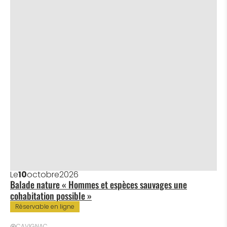
Le
10
octobre
2026
Balade nature « Hommes et espèces sauvages une
cohabitation possible »
Réservable en ligne
CAVIGNAC