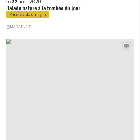
Le
27
août
2026
Balade nature à la tombée du jour
Réservable en ligne
MARCENAIS
Marche semi nocturne, ©철민 박 de Pixabay
Ajo