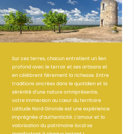
Sur ces terres, chacun entretient un lien
profond avec le terroir et ses artisans et
en célèbrent fièrement la richesse. Entre
traditions ancrées dans le quotidien et la
sérénité d’une nature omniprésente,
votre immersion au cœur du territoire
Latitude Nord Gironde est une expérience
imprégnée d’authenticité. L’amour et la
valorisation du patrimoine local se
manifestent à chaque instant !