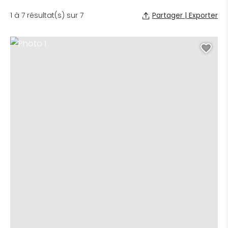
Partager | Exporter
1 à 7 résultat(s) sur 7
Photo 1, © OTLNG
Ajo