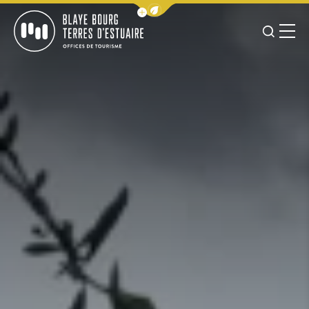
Afficher la barre de navigation 
JE RE
MENU
Blaye Bourg Terres d&#039;Estuaire