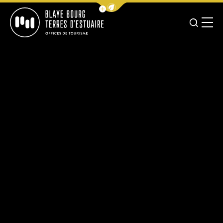
Afficher la barre de navigation 
JE RE
MENU
BLAYE BOURG TERRES D&#039;ESTUAIRE