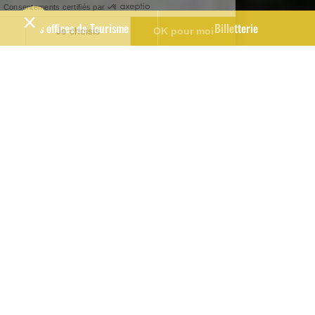
Nos offices de Tourisme
Billetterie
Bienvenue !
Bourg Cubzaguais Tourisme met à votre
disposition 2 points d’information pour répondre
à vos demandes tout au long de l’année.
Bureau d’accueil de Bourg
1 place de l’Eperon
33710 BOURG
Tél. : +33 (0)5 57 68 31 76
tourismebourg@grand-cubzaguais.fr