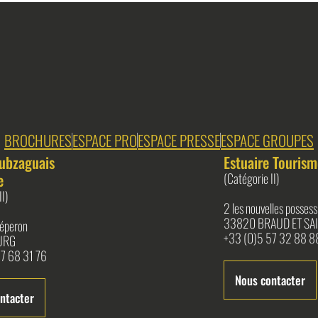
BROCHURES
ESPACE PRO
ESPACE PRESSE
ESPACE GROUPES
ubzaguais
Estuaire Tourism
e
(Catégorie II)
II)
2 les nouvelles possess
33820 BRAUD ET SAI
l'éperon
+33 (0)5 57 32 88 8
URG
7 68 31 76
Nous contacter
ntacter