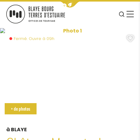
Afficher la barre de navigation 
JE RE
MENU
k massé
BLAYE BOURG TERRES D&#039;ESTUAIRE
Photo 1, © blaye tourisme
A
Fermé. Ouvre à 09h
Photo 6, © patrick massé
+ de photos
à BLAYE