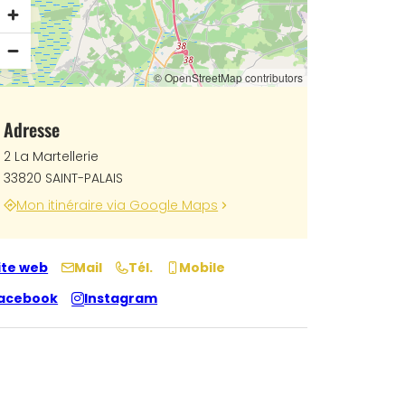
© OpenStreetMap contributors
Adresse
2 La Martellerie
33820 SAINT-PALAIS
Mon itinéraire via Google Maps
ite web
Mail
Tél.
Mobile
acebook
Instagram
RTRAND