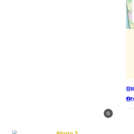
S
F
Yann Arthus BE
 vins Blaye
Photo 3, © Véronique Lardière