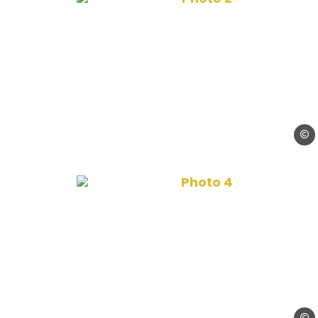
Maiso
Photo 4, © Véronique 
Véron