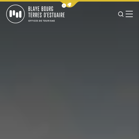
Afficher la barre de navigation 
JE RE
MENU
BLAYE BOURG TERRES D&#039;ESTUAIRE