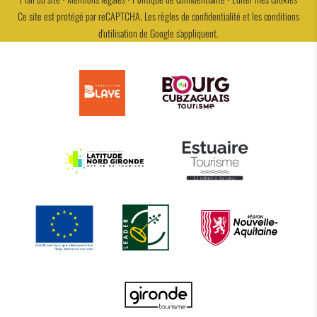
Ce site est protégé par reCAPTCHA. Les
règles de confidentialité
et les
conditions
d'utilisation
de Google s'appliquent.