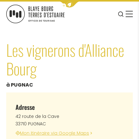
Afficher la barre de navigation 
JE RE
MENU
BLAYE BOURG TERRES D&#039;ESTUAIRE
Les vignerons d'Alliance
Bourg
à PUGNAC
Adresse
42 route de la Cave
33710 PUGNAC
Mon itinéraire via Google Maps