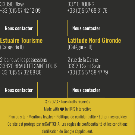
33390 Blaye
33710 BOURG
+33 (0)5 57 42 12 09
+33 (0)5 57 68 31 76
Nous contacter
Nous contacter
Estuaire Tourisme
Latitude Nord Gironde
(Catégorie II)
(Catégorie III)
2 les nouvelles possessions
2 rue de la Ganne
33820 BRAUD ET SAINT LOUIS
33920 Saint Savin
+33 (0)5 57 32 88 88
+33 (0)5 57 58 47 79
Nous contacter
Nous contacter
© 2023 • Tous droits réservés
Made with
by
IRIS Interactive
Plan du site
•
Mentions légales
•
Politique de confidentialité
•
Éditer mes cookies
Ce site est protégé par reCAPTCHA. Les
règles de confidentialité
et les
conditions
d'utilisation
de Google s'appliquent.