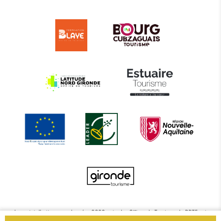
Le projet d’actions coordonnées 2022 entre les Offices de Tourisme de BBTE est