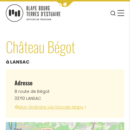
Afficher la barre de navigation 
JE RE
MENU
BLAYE BOURG TERRES D&#039;ESTUAIRE
Château Bégot
à LANSAC
Adresse
8 route de Bégot
33710 LANSAC
Mon itinéraire via Google Maps