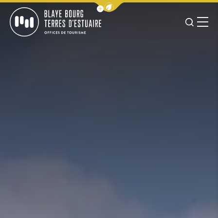
Afficher la barre de navigation 
JE RE
MENU
BLAYE BOURG TERRES D&#039;ESTUAIRE