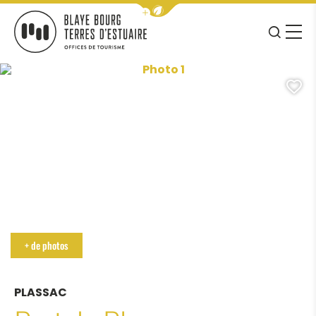
Afficher la barre de navigation 
JE RE
MENU
BLAYE BOURG TERRES D&#039;ESTUAIRE
Photo 1, © CCB
A
+ de photos
PLASSAC