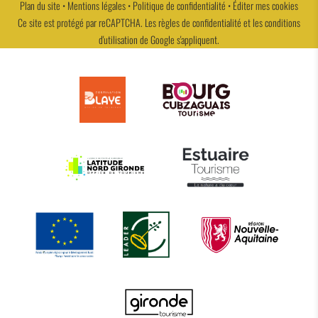
Plan du site
•
Mentions légales
•
Politique de confidentialité
•
Éditer mes cookies
Ce site est protégé par reCAPTCHA. Les
règles de confidentialité
et les
conditions
d'utilisation
de Google s'appliquent.