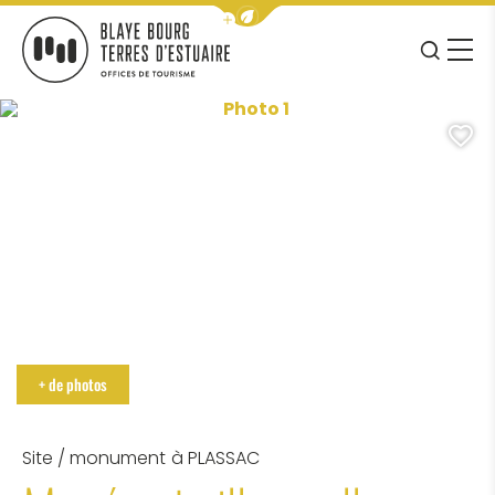
Afficher la barre de navigation 
JE RE
MENU
BLAYE BOURG TERRES D&#039;ESTUAIRE
Photo 1, © Blaye-Tourisme
A
+ de photos
Site / monument
à PLASSAC