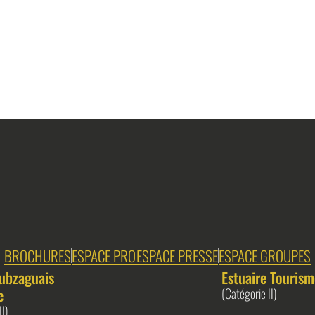
BROCHURES
ESPACE PRO
ESPACE PRESSE
ESPACE GROUPES
ubzaguais
Estuaire Tourism
e
(Catégorie II)
II)