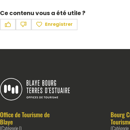
Ce contenu vous a été utile ?
Enregistrer
Ce contenu vous a été utile
Ce contenu ne vous a pas été utile
Blaye Bourg Terres d&#039;Estuaire
Office de Tourisme de
Bourg C
Blaye
Tourism
(Catégorie I)
(Catégorie 