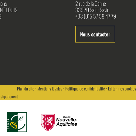
ions
2 rue de la Ganne
NT LOUIS
33920 Saint Savin
8
+33 (0)5 57 58 47 79
Nous contacter
Plan du site
•
Mentions légales
•
Politique de confidentialité
•
Éditer mes cookies
s'appliquent.