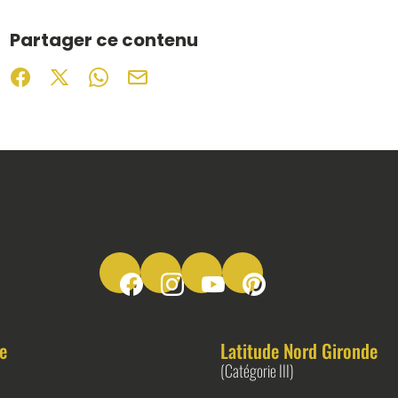
Partager ce contenu
Partager sur Facebook (nouvelle fenêtre)
Partager sur X / Twitter (nouvelle fenêtre)
Partager sur WhatsApp
Partager par mail
Suivez-nous sur Facebook
Suivez-nous sur Instagram
Suivez-nous sur Youtube
Suivez-nous sur Pinter
e
Latitude Nord Gironde
(Catégorie III)