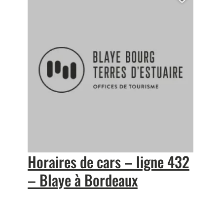
outer cette page au carnet de voyage ?
Ajoute
Horaires de cars – ligne 432
– Blaye à Bordeaux