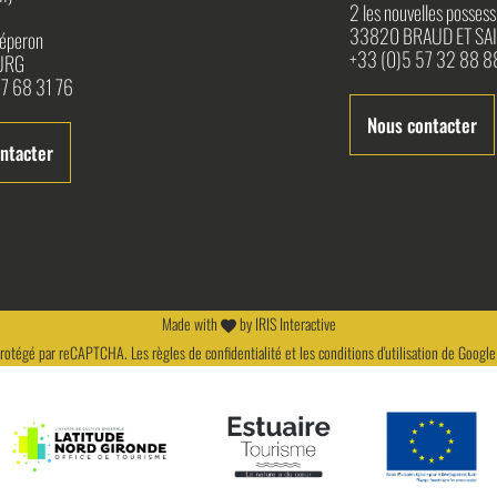
2 les nouvelles possess
33820 BRAUD ET SAI
l'éperon
+33 (0)5 57 32 88 8
URG
7 68 31 76
Nous contacter
ntacter
Made with
by
IRIS Interactive
 protégé par reCAPTCHA. Les
règles de confidentialité
et les
conditions d'utilisation
de Google 