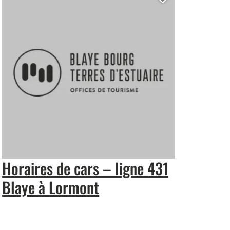
r cette page au carnet de voyage ?
Ajouter cet
Horaires de cars – ligne 431
Blaye à Lormont