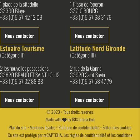
1 place de la citadelle
1 Place de l'éperon
33390 Blaye
33710 BOURG
+33 (0)5 57 42 12 09
+33 (0)5 57 68 31 76
Nous contacter
Nous contacter
Estuaire Tourisme
Latitude Nord Gironde
(Catégorie II)
(Catégorie III)
2 les nouvelles possessions
2 rue de la Ganne
33820 BRAUD ET SAINT LOUIS
33920 Saint Savin
+33 (0)5 57 32 88 88
+33 (0)5 57 58 47 79
Nous contacter
Nous contacter
© 2023 • Tous droits réservés
Made with
by
IRIS Interactive
Plan du site
•
Mentions légales
•
Politique de confidentialité
•
Éditer mes cookies
Ce site est protégé par reCAPTCHA. Les
règles de confidentialité
et les
conditions