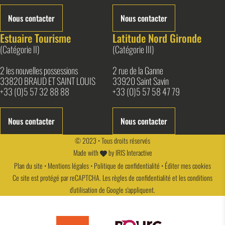
Nous contacter
Nous contacter
Estuaire Tourisme
Latitude Nord Gironde
(Catégorie II)
(Catégorie III)
2 les nouvelles possessions
2 rue de la Ganne
33820 BRAUD ET SAINT LOUIS
33920 Saint Savin
+33 (0)5 57 32 88 88
+33 (0)5 57 58 47 79
Nous contacter
Nous contacter
© 2023 • Tous droits réservés
Made with
by
IRIS Interactive
Plan du site
•
Mentions légales
•
Politique de confidentialité
•
Éditer mes cookies
Ce site est protégé par reCAPTCHA. Les
règles de confidentialité
et les
conditions
d'utilisation
de Google s'appliquent.