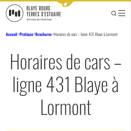
Afficher la barre de navigation 
JE RE
MENU
BLAYE BOURG TERRES D&#039;ESTUAIRE
Accueil
Pratique
Brochures
Horaires de cars – ligne 431 Blaye à Lormont
Horaires de cars –
ligne 431 Blaye à
Lormont