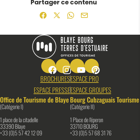
Partager ce contenu
Partager sur Facebook (nouvelle fenêtr
Partager sur X / Twitter (nouvelle f
Partager sur WhatsApp
Partager par mail
Suivez-nous sur Facebook
Suivez-nous sur Instagram
Suivez-nous sur Youtube
Suivez-nous sur Pin
Blaye Bourg Terres d&#039;Estuaire
BROCHURES
ESPACE PRO
ESPACE PRESSE
ESPACE GROUPES
Office de Tourisme de Blaye
Bourg Cubzaguais Tourisme
(Catégorie I)
(Catégorie II)
1 place de la citadelle
1 Place de l'éperon
33390 Blaye
33710 BOURG
+33 (0)5 57 42 12 09
+33 (0)5 57 68 31 76