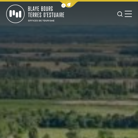
Afficher la barre de navigation 
JE RE
MENU
BLAYE BOURG TERRES D&#039;ESTUAIRE