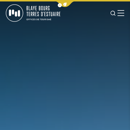
Afficher la barre de navigation 
JE RE
MENU
BLAYE BOURG TERRES D&#039;ESTUAIRE