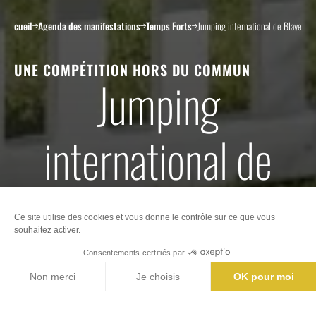
Accueil
Agenda des manifestations
Temps Forts
Jumping international de Blaye
UNE COMPÉTITION HORS DU COMMUN
Jumping
international de
Blaye
Nos offices de Tourisme
Billetterie
10
juillet
14
juillet
2025