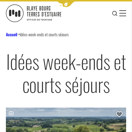
Afficher la barre de navigation 
JE RE
MENU
BLAYE BOURG TERRES D&#039;ESTUAIRE
Accueil
Idées week-ends et courts séjours
Idées week-ends et
courts séjours
Ce contenu contient une galerie photo
Ajo