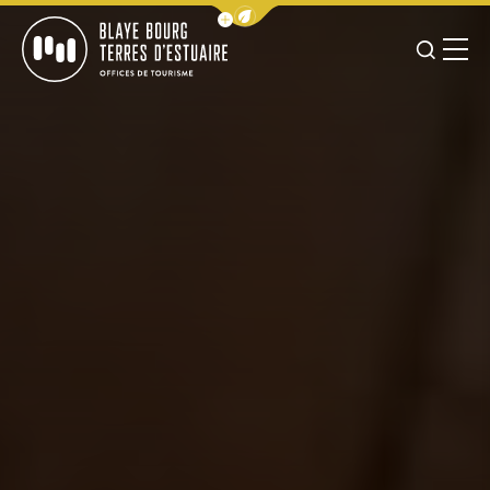
Afficher la barre de navigation 
JE RE
MENU
BLAYE BOURG TERRES D&#039;ESTUAIRE