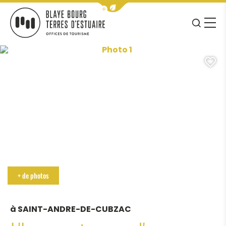
Afficher la barre de navigation 
JE RE
MENU
BLAYE BOURG TERRES D&#039;ESTUAIRE
Photo 1, ©Château l'Insoumis
A
+ de photos
à SAINT-ANDRE-DE-CUBZAC