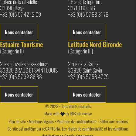
1 place de la citadelle
1 Place de l'éperon
33390 Blaye
33710 BOURG
+33 (0)5 57 42 12 09
+33 (0)5 57 68 31 76
Nous contacter
Nous contacter
Estuaire Tourisme
Latitude Nord Gironde
(Catégorie II)
(Catégorie III)
2 les nouvelles possessions
2 rue de la Ganne
33820 BRAUD ET SAINT LOUIS
33920 Saint Savin
+33 (0)5 57 32 88 88
+33 (0)5 57 58 47 79
Nous contacter
Nous contacter
© 2023 • Tous droits réservés
Made with
by
IRIS Interactive
Plan du site
•
Mentions légales
•
Politique de confidentialité
•
Éditer mes cookies
Ce site est protégé par reCAPTCHA. Les
règles de confidentialité
et les
conditions
d'utilisation
de Google s'appliquent.