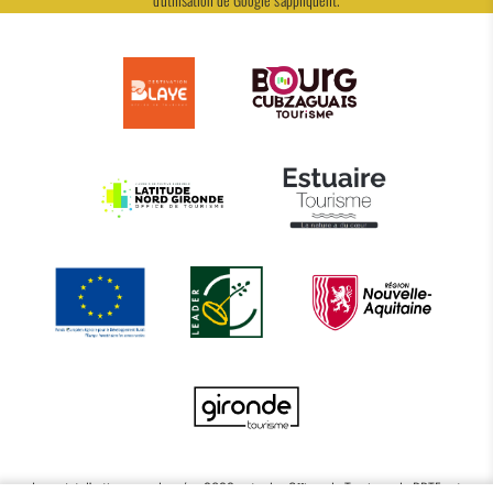
Le projet d’actions coordonnées 2022 entre les Offices de Tourisme de BBTE est