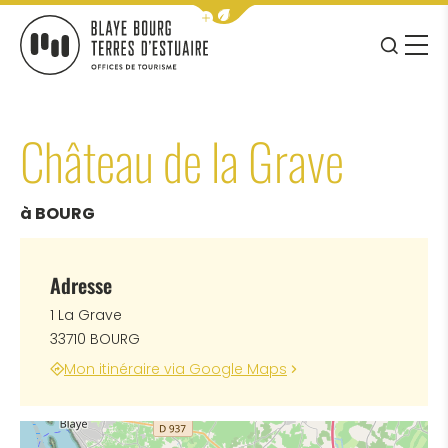
Afficher la barre de navigation 
JE RE
MENU
BLAYE BOURG TERRES D&#039;ESTUAIRE
Château de la Grave
à BOURG
Adresse
1 La Grave
33710 BOURG
Mon itinéraire via Google Maps