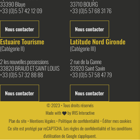
33390 Blaye
33710 BOURG
+33 (0)5 57 42 12 09
+33 (0)5 57 68 31 76
Nous contacter
Nous contacter
Estuaire Tourisme
Latitude Nord Gironde
(Catégorie II)
(Catégorie III)
2 les nouvelles possessions
2 rue de la Ganne
33820 BRAUD ET SAINT LOUIS
33920 Saint Savin
+33 (0)5 57 32 88 88
+33 (0)5 57 58 47 79
Nous contacter
Nous contacter
© 2023 • Tous droits réservés
Made with
by
IRIS Interactive
Plan du site
•
Mentions légales
•
Politique de confidentialité
•
Éditer mes cookies
Ce site est protégé par reCAPTCHA. Les
règles de confidentialité
et les
conditions
d'utilisation
de Google s'appliquent.