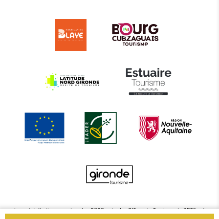
Le projet d’actions coordonnées 2022 entre les Offices de Tourisme de BBTE est