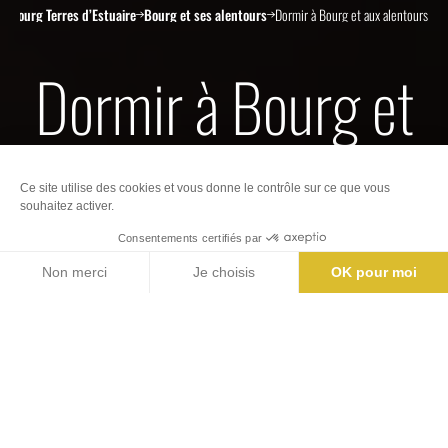
e Bourg Terres d’Estuaire
Bourg et ses alentours
Dormir à Bourg et aux alentours
Dormir à Bourg et
aux alentours
Nos offices de Tourisme
Billetterie
Partager | Exporter
61 à 72 résultat(s) sur 114
Carte
Filtres
Photo 1, © @GîtesdeFrance
Ajo