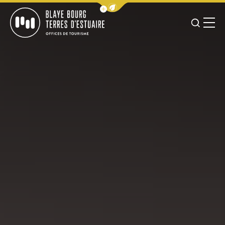
Afficher la barre de navigation 
JE RE
MENU
BLAYE BOURG TERRES D&#039;ESTUAIRE