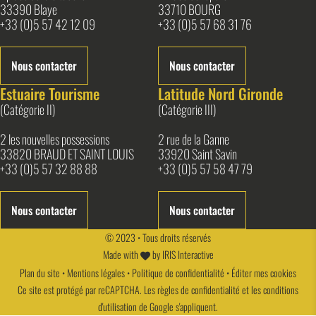
33390 Blaye
33710 BOURG
+33 (0)5 57 42 12 09
+33 (0)5 57 68 31 76
Nous contacter
Nous contacter
Estuaire Tourisme
Latitude Nord Gironde
(Catégorie II)
(Catégorie III)
2 les nouvelles possessions
2 rue de la Ganne
33820 BRAUD ET SAINT LOUIS
33920 Saint Savin
+33 (0)5 57 32 88 88
+33 (0)5 57 58 47 79
Nous contacter
Nous contacter
© 2023 • Tous droits réservés
Made with
by
IRIS Interactive
Plan du site
•
Mentions légales
•
Politique de confidentialité
•
Éditer mes cookies
Ce site est protégé par reCAPTCHA. Les
règles de confidentialité
et les
conditions
d'utilisation
de Google s'appliquent.