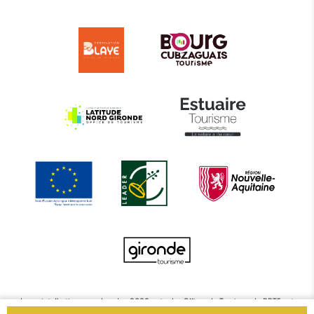
Le projet d’actions coordonnées 2022 entre les Offices de Tourisme de BBTE est