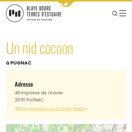
Afficher la barre de navigation 
JE RE
MENU
BLAYE BOURG TERRES D&#039;ESTUAIRE
Un nid cocoon
à PUGNAC
Adresse
46 Impasse de Gravier
33710 PUGNAC
Mon itinéraire via Google Maps