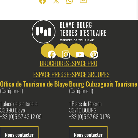
Partager sur Facebook (nouvelle fenêtr
Partager sur X / Twitter (nouvelle f
Partager sur WhatsApp
Partager par mail
Suivez-nous sur Facebook
Suivez-nous sur Instagram
Suivez-nous sur Youtube
Suivez-nous sur Pin
Blaye Bourg Terres d&#039;Estuaire
BROCHURES
ESPACE PRO
ESPACE PRESSE
ESPACE GROUPES
Office de Tourisme de Blaye
Bourg Cubzaguais Tourisme
(Catégorie I)
(Catégorie II)
1 place de la citadelle
1 Place de l'éperon
33390 Blaye
33710 BOURG
+33 (0)5 57 42 12 09
+33 (0)5 57 68 31 76
Nous contacter
Nous contacter