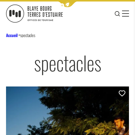
Afficher la barre de navigation 
JE RE
MENU
BLAYE BOURG TERRES D&#039;ESTUAIRE
Accueil
spectacles
spectacles
Ajo