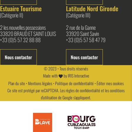
Estuaire Tourisme
Latitude Nord Gironde
(Catégorie II)
(Catégorie III)
2 les nouvelles possessions
2 rue de la Ganne
33820 BRAUD ET SAINT LOUIS
33920 Saint Savin
+33 (0)5 57 32 88 88
+33 (0)5 57 58 47 79
Nous contacter
Nous contacter
© 2023 • Tous droits réservés
Made with
by
IRIS Interactive
Plan du site
•
Mentions légales
•
Politique de confidentialité
•
Éditer mes cookies
Ce site est protégé par reCAPTCHA. Les
règles de confidentialité
et les
conditions
d'utilisation
de Google s'appliquent.