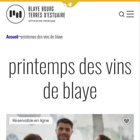
Afficher la barre de navigation 
JE RE
MENU
BLAYE BOURG TERRES D&#039;ESTUAIRE
Accueil
printemps des vins de blaye
printemps des vins
de blaye
Réservable en ligne
Ajo