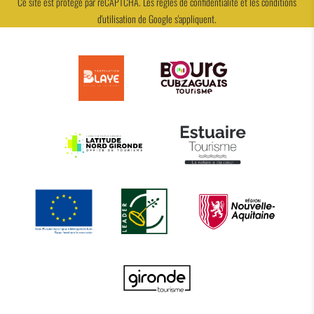
Ce site est protégé par reCAPTCHA. Les
règles de confidentialité
et les
conditions
d'utilisation
de Google s'appliquent.