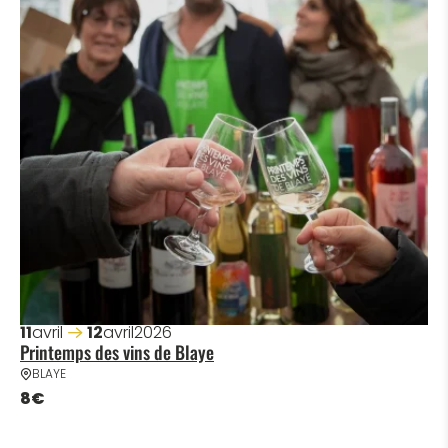
11
avril
12
avril
2026
Printemps des vins de Blaye
BLAYE
8€