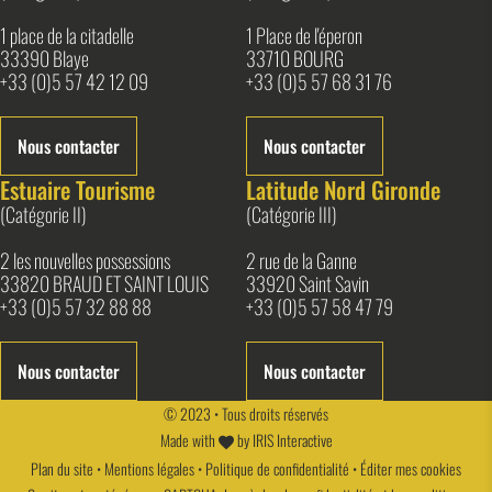
1 place de la citadelle
1 Place de l'éperon
33390 Blaye
33710 BOURG
+33 (0)5 57 42 12 09
+33 (0)5 57 68 31 76
Nous contacter
Nous contacter
Estuaire Tourisme
Latitude Nord Gironde
(Catégorie II)
(Catégorie III)
2 les nouvelles possessions
2 rue de la Ganne
33820 BRAUD ET SAINT LOUIS
33920 Saint Savin
+33 (0)5 57 32 88 88
+33 (0)5 57 58 47 79
Nous contacter
Nous contacter
© 2023 • Tous droits réservés
Made with
by
IRIS Interactive
Plan du site
•
Mentions légales
•
Politique de confidentialité
•
Éditer mes cookies