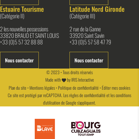
Estuaire Tourisme
Latitude Nord Gironde
(Catégorie II)
(Catégorie III)
2 les nouvelles possessions
2 rue de la Ganne
33820 BRAUD ET SAINT LOUIS
33920 Saint Savin
+33 (0)5 57 32 88 88
+33 (0)5 57 58 47 79
Nous contacter
Nous contacter
© 2023 • Tous droits réservés
Made with
by
IRIS Interactive
Plan du site
•
Mentions légales
•
Politique de confidentialité
•
Éditer mes cookies
Ce site est protégé par reCAPTCHA. Les
règles de confidentialité
et les
conditions
d'utilisation
de Google s'appliquent.