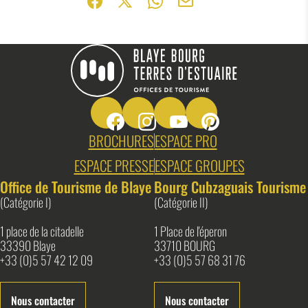
Partager sur Facebook (nouvelle fenêtr
Partager sur X / Twitter (nouvelle f
Partager sur WhatsApp
Partager par mail
Suivez-nous sur Facebook
Suivez-nous sur Instagram
Suivez-nous sur Youtube
Suivez-nous sur Pin
Blaye Bourg Terres d&#039;Estuaire
BROCHURES
ESPACE PRO
ESPACE PRESSE
ESPACE GROUPES
Office de Tourisme de Blaye
Bourg Cubzaguais Tourisme
(Catégorie I)
(Catégorie II)
1 place de la citadelle
1 Place de l'éperon
33390 Blaye
33710 BOURG
+33 (0)5 57 42 12 09
+33 (0)5 57 68 31 76
Nous contacter
Nous contacter