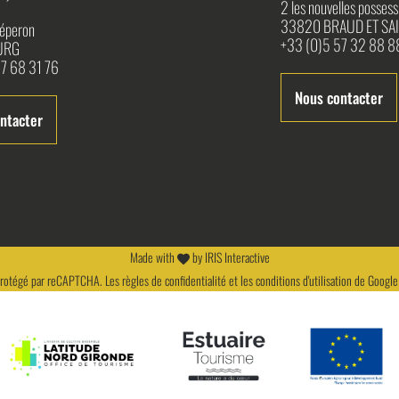
2 les nouvelles possess
33820 BRAUD ET SAI
l'éperon
+33 (0)5 57 32 88 8
URG
7 68 31 76
Nous contacter
ntacter
Made with
by
IRIS Interactive
 protégé par reCAPTCHA. Les
règles de confidentialité
et les
conditions d'utilisation
de Google 