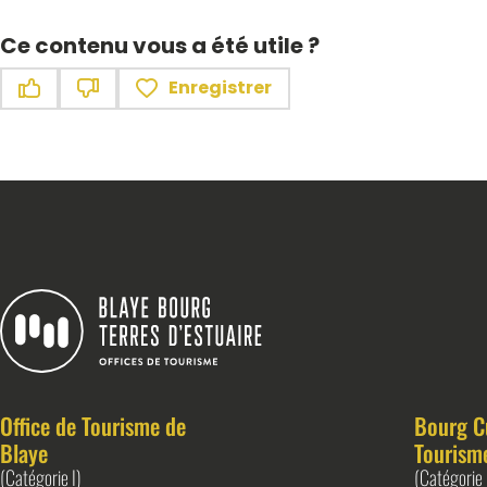
Ce contenu vous a été utile ?
Enregistrer
Ce contenu vous a été utile
Ce contenu ne vous a pas été utile
Blaye Bourg Terres d&#039;Estuaire
Office de Tourisme de
Bourg C
Blaye
Tourism
(Catégorie I)
(Catégorie 