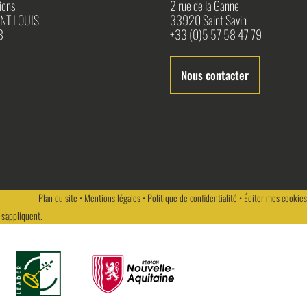
ions
2 rue de la Ganne
NT LOUIS
33920 Saint Savin
8
+33 (0)5 57 58 47 79
Nous contacter
Plan du site
•
Mentions légales
•
Politique de confidentialité
•
Éditer mes cookies
s'appliquent.