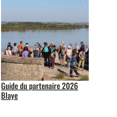
r cette page au carnet de voyage ?
Ajouter cet
Guide du partenaire 2026
Blaye