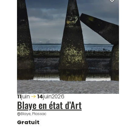
outer cette page au carnet de voyage ?
Ajoute
11
juin
14
juin
2026
Blaye en état d’Art
Blaye, Plassac
Gratuit