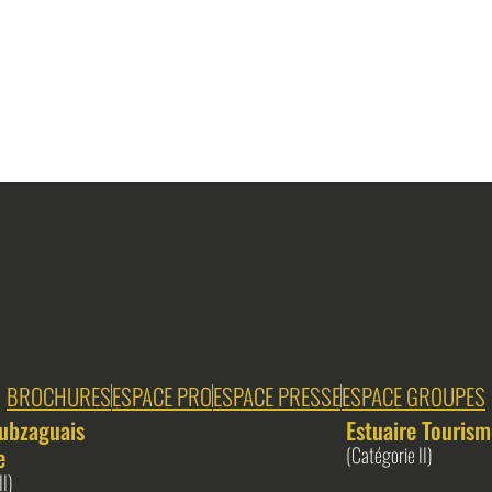
BROCHURES
ESPACE PRO
ESPACE PRESSE
ESPACE GROUPES
ubzaguais
Estuaire Tourism
e
(Catégorie II)
II)