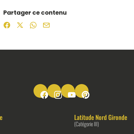
Partager ce contenu
Partager sur Facebook (nouvelle fenêtre)
Partager sur X / Twitter (nouvelle fenêtre)
Partager sur WhatsApp
Partager par mail
Suivez-nous sur Facebook
Suivez-nous sur Instagram
Suivez-nous sur Youtube
Suivez-nous sur Pinter
e
Latitude Nord Gironde
(Catégorie III)