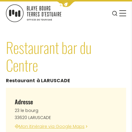
Afficher la barre de navigation 
JE RE
MENU
BLAYE BOURG TERRES D&#039;ESTUAIRE
Restaurant bar du
Centre
Restaurant
à LARUSCADE
Adresse
23 le bourg
33620 LARUSCADE
Mon itinéraire via Google Maps