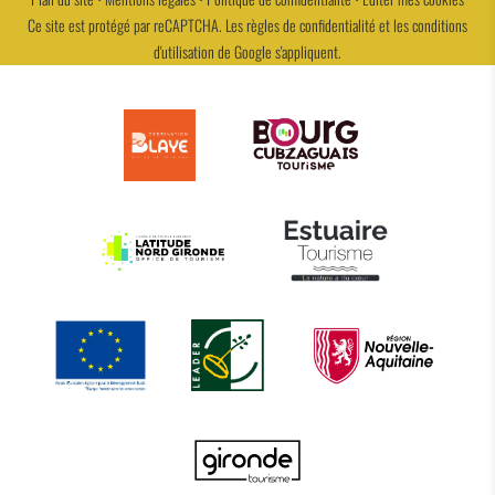
Ce site est protégé par reCAPTCHA. Les
règles de confidentialité
et les
conditions
d'utilisation
de Google s'appliquent.