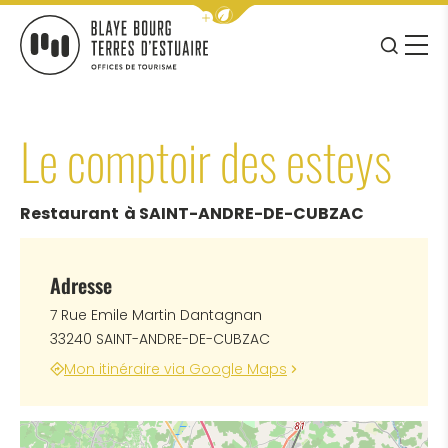
Afficher la barre de navigation 
JE RE
MENU
BLAYE BOURG TERRES D&#039;ESTUAIRE
Le comptoir des esteys
Restaurant
à SAINT-ANDRE-DE-CUBZAC
Adresse
7 Rue Emile Martin Dantagnan
33240 SAINT-ANDRE-DE-CUBZAC
Mon itinéraire via Google Maps