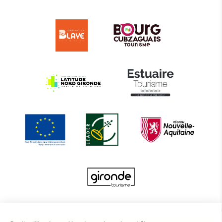
Le projet d’actions coordonnées 2022 entre les Offices de Tourisme de BBTE est