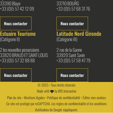
33390 Blaye
33710 BOURG
+33 (0)5 57 42 12 09
+33 (0)5 57 68 31 76
Nous contacter
Nous contacter
Estuaire Tourisme
Latitude Nord Gironde
(Catégorie II)
(Catégorie III)
2 les nouvelles possessions
2 rue de la Ganne
33820 BRAUD ET SAINT LOUIS
33920 Saint Savin
+33 (0)5 57 32 88 88
+33 (0)5 57 58 47 79
Nous contacter
Nous contacter
© 2023 • Tous droits réservés
Made with
by
IRIS Interactive
Plan du site
•
Mentions légales
•
Politique de confidentialité
•
Éditer mes cookies
Ce site est protégé par reCAPTCHA. Les
règles de confidentialité
et les
conditions
d'utilisation
de Google s'appliquent.