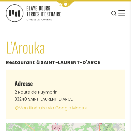
Afficher la barre de navigation 
JE RE
MENU
BLAYE BOURG TERRES D&#039;ESTUAIRE
L’Arouka
Restaurant
à SAINT-LAURENT-D'ARCE
Adresse
2 Route de Puymorin
33240 SAINT-LAURENT-D’ARCE
Mon itinéraire via Google Maps