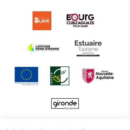
Le projet d’actions coordonnées 2022 entre les Offices de Tourisme de BBTE est