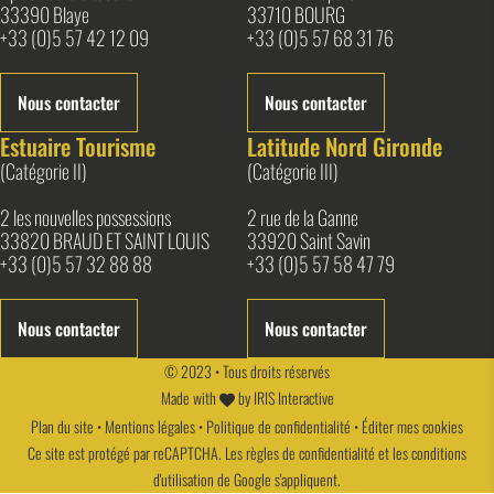
33390 Blaye
33710 BOURG
+33 (0)5 57 42 12 09
+33 (0)5 57 68 31 76
Nous contacter
Nous contacter
Estuaire Tourisme
Latitude Nord Gironde
(Catégorie II)
(Catégorie III)
2 les nouvelles possessions
2 rue de la Ganne
33820 BRAUD ET SAINT LOUIS
33920 Saint Savin
+33 (0)5 57 32 88 88
+33 (0)5 57 58 47 79
Nous contacter
Nous contacter
© 2023 • Tous droits réservés
Made with
by
IRIS Interactive
Plan du site
•
Mentions légales
•
Politique de confidentialité
•
Éditer mes cookies
Ce site est protégé par reCAPTCHA. Les
règles de confidentialité
et les
conditions
d'utilisation
de Google s'appliquent.