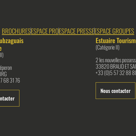
BROCHURES
ESPACE PRO
ESPACE PRESSE
ESPACE GROUPES
ubzaguais
Estuaire Tourism
e
(Catégorie II)
II)
2 les nouvelles possess
33820 BRAUD ET SAI
l'éperon
+33 (0)5 57 32 88 8
URG
7 68 31 76
Nous contacter
ntacter