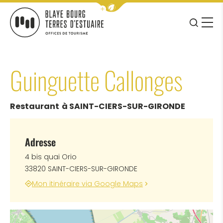
Afficher la barre de navigation 
JE RE
MENU
BLAYE BOURG TERRES D&#039;ESTUAIRE
Guinguette Callonges
Restaurant
à SAINT-CIERS-SUR-GIRONDE
Adresse
4 bis quai Orio
33820 SAINT-CIERS-SUR-GIRONDE
Mon itinéraire via Google Maps