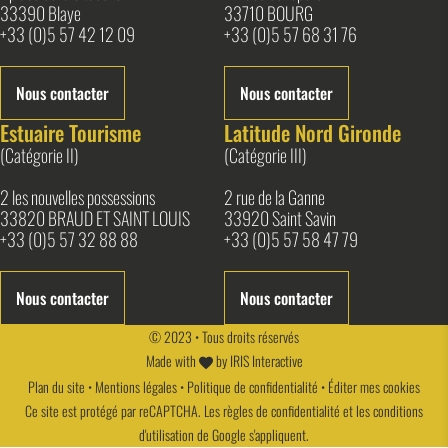
33390 Blaye
33710 BOURG
+33 (0)5 57 42 12 09
+33 (0)5 57 68 31 76
Nous contacter
Nous contacter
Estuaire Tourisme
Latitude Nord Gironde
(Catégorie II)
(Catégorie III)
2 les nouvelles possessions
2 rue de la Ganne
33820 BRAUD ET SAINT LOUIS
33920 Saint Savin
+33 (0)5 57 32 88 88
+33 (0)5 57 58 47 79
Nous contacter
Nous contacter
© 2023 • Tous droits réservés
Made with
by
IRIS Interactive
Plan du site
•
Mentions légales
•
Politique de confidentialité
•
Éditer mes cookies
Ce site est protégé par reCAPTCHA. Les
règles de confidentialité
et les
conditions
d'utilisation
de Google s'appliquent.