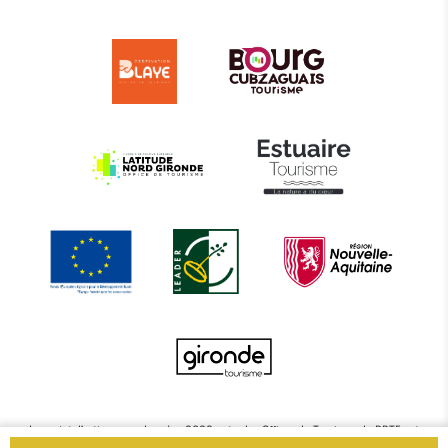
Le projet d’actions coordonnées 2022 entre les Offices de Tourisme de BBTE est