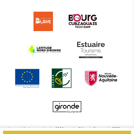
Le projet d’actions coordonnées 2022 entre les Offices de Tourisme de BBTE est