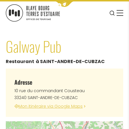
Afficher la barre de navigation 
JE RE
MENU
BLAYE BOURG TERRES D&#039;ESTUAIRE
Galway Pub
Restaurant
à SAINT-ANDRE-DE-CUBZAC
Adresse
10 rue du commandant Cousteau
33240 SAINT-ANDRE-DE-CUBZAC
Mon itinéraire via Google Maps