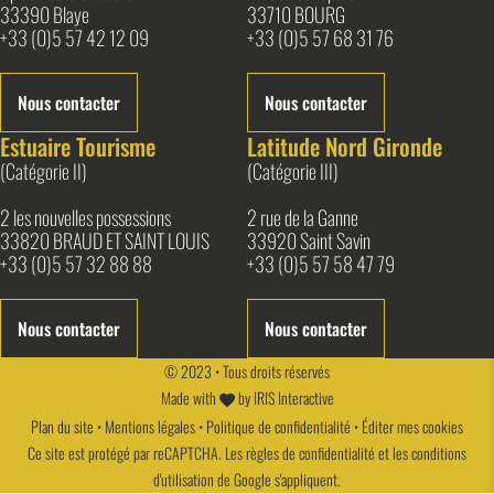
33390 Blaye
33710 BOURG
+33 (0)5 57 42 12 09
+33 (0)5 57 68 31 76
Nous contacter
Nous contacter
Estuaire Tourisme
Latitude Nord Gironde
(Catégorie II)
(Catégorie III)
2 les nouvelles possessions
2 rue de la Ganne
33820 BRAUD ET SAINT LOUIS
33920 Saint Savin
+33 (0)5 57 32 88 88
+33 (0)5 57 58 47 79
Nous contacter
Nous contacter
© 2023 • Tous droits réservés
Made with
by
IRIS Interactive
Plan du site
•
Mentions légales
•
Politique de confidentialité
•
Éditer mes cookies
Ce site est protégé par reCAPTCHA. Les
règles de confidentialité
et les
conditions
d'utilisation
de Google s'appliquent.