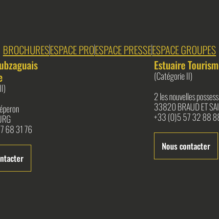
BROCHURES
ESPACE PRO
ESPACE PRESSE
ESPACE GROUPES
ubzaguais
Estuaire Tourism
e
(Catégorie II)
II)
2 les nouvelles possess
33820 BRAUD ET SAI
l'éperon
+33 (0)5 57 32 88 8
URG
7 68 31 76
Nous contacter
ntacter