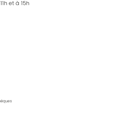
11h et à 15h
chèques