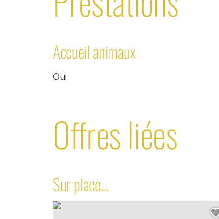
Prestations
Accueil animaux
Oui
Offres liées
Sur place…
Route pittoresque de la Corniche, © Bourg Cu