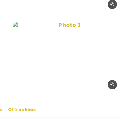
Haut Relief
Eyquem
Photo 3, © Haut Relief
eau Eyquem
Haut Relief
s
Offres liées