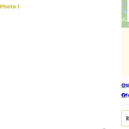
Photo 1, © Haut Relief
S
F
R