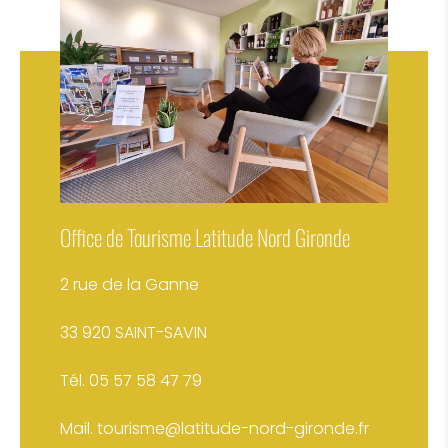
Latitude Nord Gironde
Office de Tourisme Latitude Nord Gironde
2 rue de la Ganne
33 920 SAINT-SAVIN
Tél. 05 57 58 47 79
Mail. tourisme@latitude-nord-gironde.fr