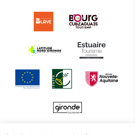
Le projet d’actions coordonnées 2022 entre les Offices de Tourisme de BBTE est