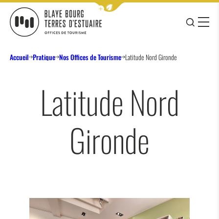
Afficher la barre de navigation 
JE RE
MENU
BLAYE BOURG TERRES D&#039;ESTUAIRE
Accueil
Pratique
Nos Offices de Tourisme
Latitude Nord Gironde
Latitude Nord
Gironde