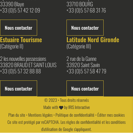
33390 Blaye
33710 BOURG
+33 (0)5 57 42 12 09
+33 (0)5 57 68 31 76
Nous contacter
Nous contacter
Estuaire Tourisme
Latitude Nord Gironde
(Catégorie II)
(Catégorie III)
2 les nouvelles possessions
2 rue de la Ganne
33820 BRAUD ET SAINT LOUIS
33920 Saint Savin
+33 (0)5 57 32 88 88
+33 (0)5 57 58 47 79
Nous contacter
Nous contacter
© 2023 • Tous droits réservés
Made with
by
IRIS Interactive
Plan du site
•
Mentions légales
•
Politique de confidentialité
•
Éditer mes cookies
Ce site est protégé par reCAPTCHA. Les
règles de confidentialité
et les
conditions
d'utilisation
de Google s'appliquent.