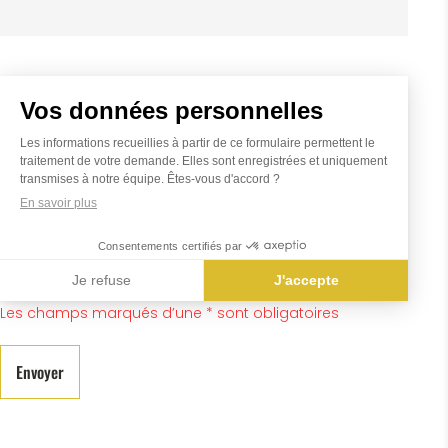
J’accepte le recueil de mes données personnelles
Vos données personnelles
Les informations recueillies à partir de ce formulaire permettent le
traitement de votre demande. Elles sont enregistrées et uniquement
transmises à notre équipe. Êtes-vous d'accord ?
En savoir plus
Consentements certifiés par
Je refuse
J'accepte
Axeptio consent
Les champs marqués d’une * sont obligatoires
Envoyer