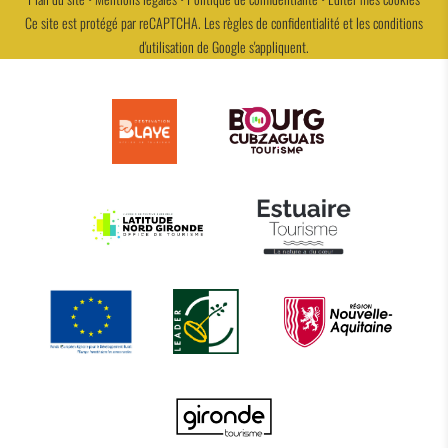
Ce site est protégé par reCAPTCHA. Les
règles de confidentialité
et les
conditions
d'utilisation
de Google s'appliquent.