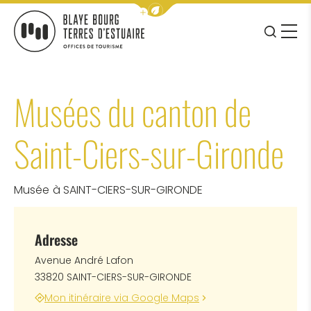
Afficher la barre de navigation 
JE RE
MENU
BLAYE BOURG TERRES D&#039;ESTUAIRE
Musées du canton de
Saint-Ciers-sur-Gironde
Musée
à SAINT-CIERS-SUR-GIRONDE
Adresse
Avenue André Lafon
33820 SAINT-CIERS-SUR-GIRONDE
Mon itinéraire via Google Maps