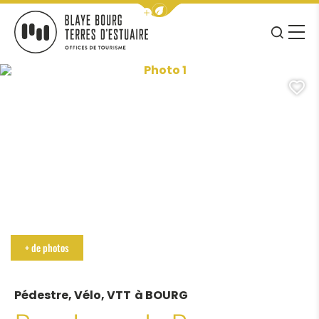
Afficher la barre de navigation 
JE RE
MENU
BLAYE BOURG TERRES D&#039;ESTUAIRE
Photo 1, ©BourgCubzaguaisT
A
+ de photos
Pédestre, Vélo, VTT
à BOURG