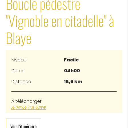
Boucle pédestre
"Vignoble en citadelle" à
Blaye
Niveau
Facile
Durée
04h00
Distance
18,6 km
À télécharger
GPX
KML
PDF
Voir l'itinéraire