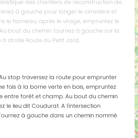
ristique des chantiers de reconstruction de
renez à gauche pour longer le cimetière et
ans le hameau, après le virage, empruntez le
 Au bout du chemin tournez à gauche sur la
à droite Route du Petit Jard.
. Au stop traversez la route pour emprunter
ne fois à la borne verte en bois, empruntez
e entre forêt et champ. Au bout du chemin
z le lieu dit Coudurat. A l'intersection
. Tournez à gauche dans un chemin nommé