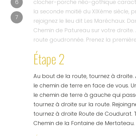
clocher-porche néo-gothique caracté
6
la seconde moitié du XIXème siècle, p
7
rejoignez le lieu dit Les Maréchaux. D
Chemin de Patureau sur votre droite.
route goudronnée. Prenez la première 
Étape 2
Au bout de la route, tournez à droite
le chemin de terre en face de vous. U
le chemin de terre à gauche qui pass
tournez à droite sur la route. Rejoingne
tournez à droite Route de Coudurat
Chemin de la Fontaine de Mertateau.