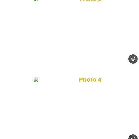
Créd
Photo 4, © Crédit_p
Créd