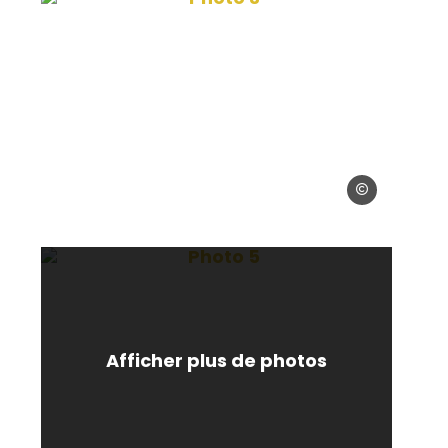
it_photos_Office_Tourisme_LNG
Crédit_photos_
hotos_Office_Tourisme_LNG
Photo 5, © Crédit_photos_O
Afficher plus de photos
it_photos_Office_Tourisme_LNG