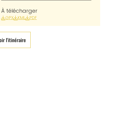
À télécharger
GPX
KML
PDF
oir l'itinéraire
Office_Tourisme_LNG
ffice_Tourisme_LNG