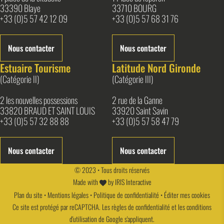
33390 Blaye
33710 BOURG
+33 (0)5 57 42 12 09
+33 (0)5 57 68 31 76
Nous contacter
Nous contacter
Estuaire Tourisme
Latitude Nord Gironde
(Catégorie II)
(Catégorie III)
2 les nouvelles possessions
2 rue de la Ganne
33820 BRAUD ET SAINT LOUIS
33920 Saint Savin
+33 (0)5 57 32 88 88
+33 (0)5 57 58 47 79
Nous contacter
Nous contacter
© 2023 • Tous droits réservés
Made with
by
IRIS Interactive
Plan du site
•
Mentions légales
•
Politique de confidentialité
•
Éditer mes cookies
Ce site est protégé par reCAPTCHA. Les
règles de confidentialité
et les
conditions
d'utilisation
de Google s'appliquent.