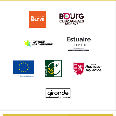
Le projet d’actions coordonnées 2022 entre les Offices de Tourisme de BBTE est