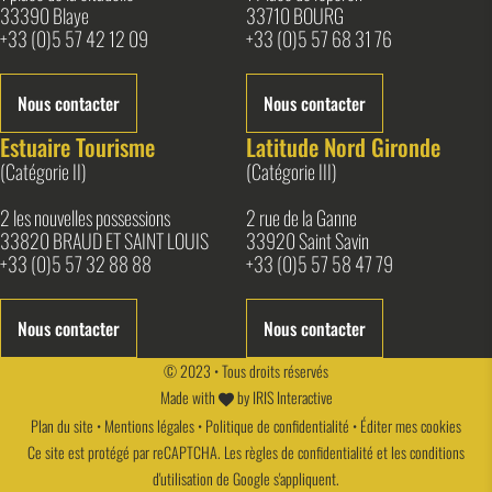
33390 Blaye
33710 BOURG
+33 (0)5 57 42 12 09
+33 (0)5 57 68 31 76
Nous contacter
Nous contacter
Estuaire Tourisme
Latitude Nord Gironde
(Catégorie II)
(Catégorie III)
2 les nouvelles possessions
2 rue de la Ganne
33820 BRAUD ET SAINT LOUIS
33920 Saint Savin
+33 (0)5 57 32 88 88
+33 (0)5 57 58 47 79
Nous contacter
Nous contacter
© 2023 • Tous droits réservés
Made with
by
IRIS Interactive
Plan du site
•
Mentions légales
•
Politique de confidentialité
•
Éditer mes cookies
Ce site est protégé par reCAPTCHA. Les
règles de confidentialité
et les
conditions
d'utilisation
de Google s'appliquent.