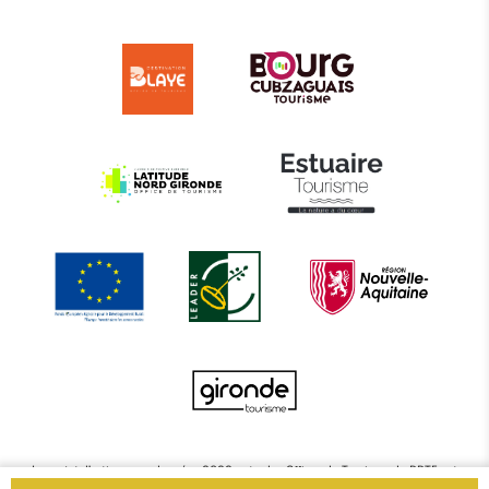
Le projet d’actions coordonnées 2022 entre les Offices de Tourisme de BBTE est