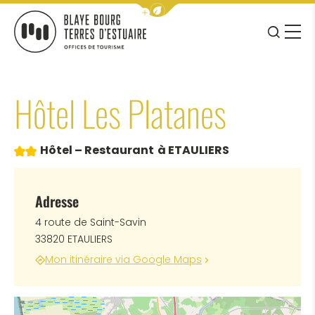
Afficher la barre de navigation 
JE RE
MENU
BLAYE BOURG TERRES D&#039;ESTUAIRE
Hôtel Les Platanes
2 étoiles
Hôtel – Restaurant
à ETAULIERS
Adresse
4 route de Saint-Savin
33820 ETAULIERS
Mon itinéraire via Google Maps