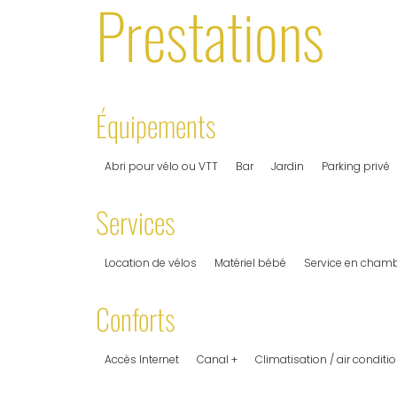
Prestations
Équipements
Abri pour vélo ou VTT
Bar
Jardin
Parking privé
Services
Location de vélos
Matériel bébé
Service en cham
Conforts
Accès Internet
Canal +
Climatisation / air conditi