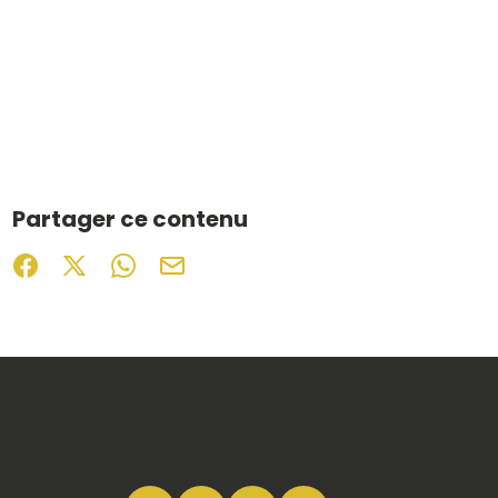
Partager ce contenu
Partager sur Facebook (nouvelle fenêtre)
Partager sur X / Twitter (nouvelle fenêtre)
Partager sur WhatsApp
Partager par mail