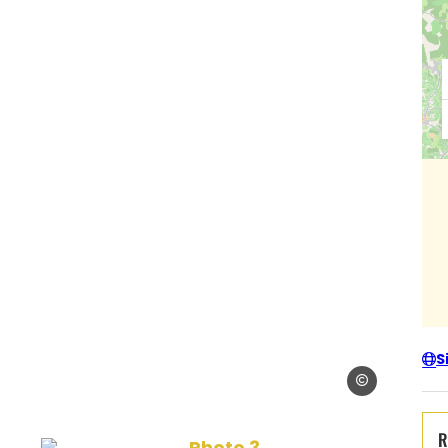
S
Imagera
R
Photo 3, © Imagera