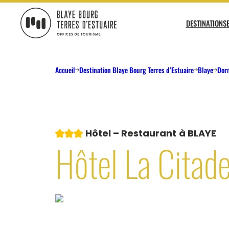
DESTINATIONS
BLAYE BOURG TERRES D&#039;ESTUAIRE
Agenda
Pratique
Accueil
Destination Blaye Bourg Terres d’Estuaire
Blaye
Dorm
AGENDA DES VISITES PATRIMOINE
COMMENT VENIR ? COMMENT SE DÉPLACER
L’Est
AGENDA DES CROISIÈRES
?
AGENDA DES SORTIES NATURE
BROCHURES
AGENDA DU VIGNOBLE
NOS OFFICES DE TOURISME
3 étoiles
Hôtel – Restaurant
à BLAYE
MÉTÉO
Voir tout
Hôtel La Citade
Incontournables
Patrimoine
Les tops
L